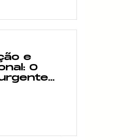
ção e
onal: O
urgente
sistance
rmas
rias
ER