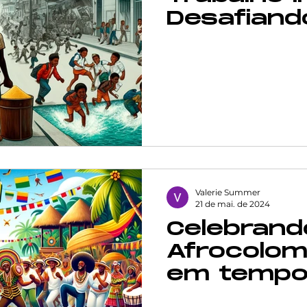
Desafiand
VERSIDADE
Interseccionalidade
Justiça social
Exploraçã
Crianças 
América L
ualdade racial
Direitos trans
Diversidade e incl
Além
da saúde mental
Valerie Summer
21 de mai. de 2024
Celebrand
Afrocolom
em tempo
incerteza p