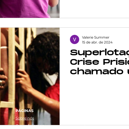
Valerie Summer
15 de abr. de 2024
Superlota
Crise Prisi
chamado 
da AfroRe
rara refo
penitenciá
ASSINE A NEWSLETT
PÁGINAS
Sobre nós
O que fazemos