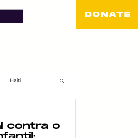
DONATE
Haiti
TQ+
l contra o
LGBT
fantil: