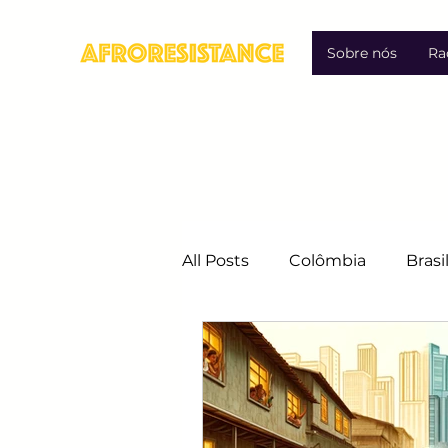
Sobre nós
Ra
All Posts
Colômbia
Brasi
Migração
Direitos Hum
Luta contra a Discriminação