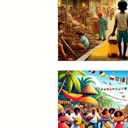
AFRODIVERSIDADE
DI
Igualdade de gênero
Ig
Ativismo queer
Defesa 