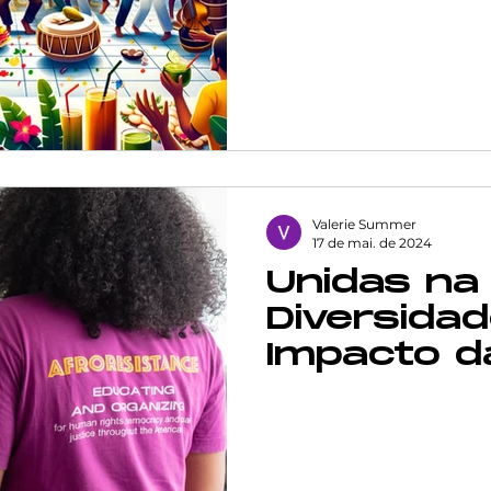
futuro do 
da Iguald
Valerie Summer
17 de mai. de 2024
Unidas na
Diversidad
Impacto d
AfroResis
Luta cont
Discrimin