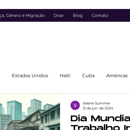
ça, Gênero e Migração
Doar
Blog
Contato
l
Estados Unidos
Haiti
Cuba
Américas
anos
Costa Rica
Justiça de Linguagem
LGB
Valerie Summer
12 de jun. de 2024
Dia Mundia
Discriminação
Luta contra a discriminação
Trabalho In