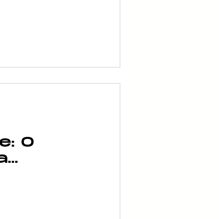
Ministério
ade
e: O
a
tance na
ra a
ação