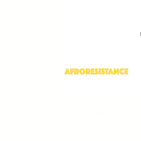
AFRODIVERSIDADE
DI
Igualdade de gênero
Ig
Ativismo queer
Defesa 
409 Morris Park Ave, Bronx, NY
info@afroresistance.org