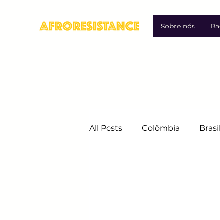
Sobre nós
Ra
All Posts
Colômbia
Brasi
Migração
Direitos Hum
Luta contra a Discriminação