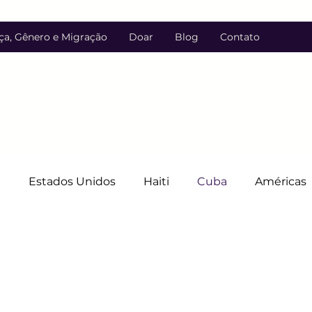
ça, Gênero e Migração
Doar
Blog
Contato
l
Estados Unidos
Haiti
Cuba
Américas
anos
Costa Rica
Justiça de Linguagem
LGB
Discriminação
Luta contra a discriminação