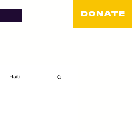
DONATE
Haiti
TQ+
LGBT