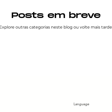
Posts em breve
VERSIDADE
Interseccionalidade
Justiça social
Explore outras categorias neste blog ou volte mais tarde
ualdade racial
Direitos trans
Diversidade e incl
da saúde mental
ASSINE A NEWSLETT
PÁGINAS
Sobre nós
O que fazemos
Recursos
Contate-Nos
Doar
Language