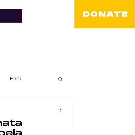
DONATE
Haiti
TQ+
nata
LGBT
pela