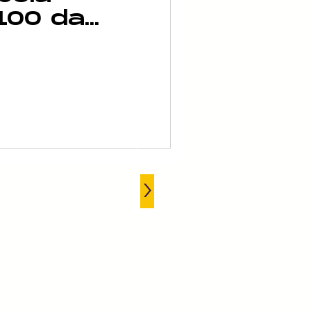
100 da
n
usão
ER
>