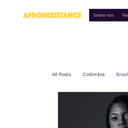
Sobre nós
Ra
All Posts
Colômbia
Brasi
Migração
Direitos Hum
Luta contra a Discriminação