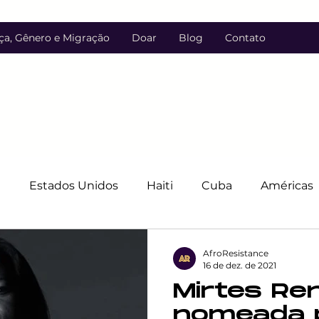
ça, Gênero e Migração
Doar
Blog
Contato
l
Estados Unidos
Haiti
Cuba
Américas
anos
Costa Rica
Justiça de Linguagem
LGB
AfroResistance
16 de dez. de 2021
Mirtes Re
Discriminação
Luta contra a discriminação
nomeada 